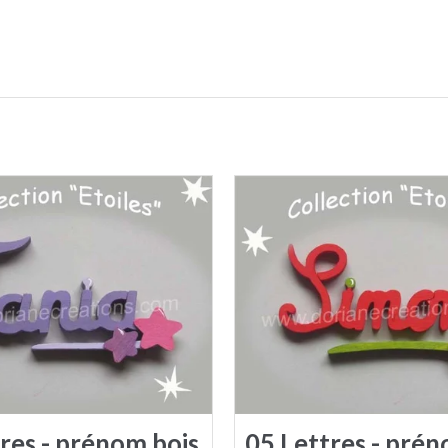
res - prénom bois
05 Lettres - prén