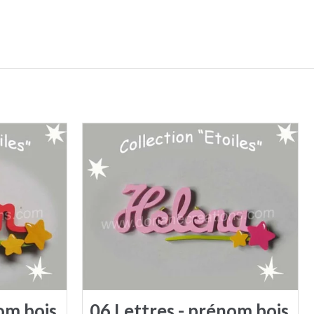
om bois
06 Lettres - prénom bois