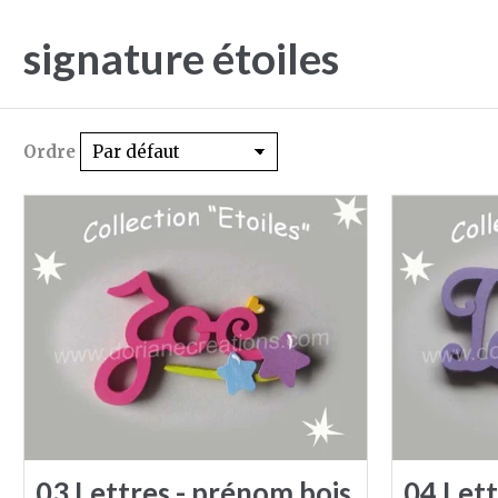
signature étoiles
Ordre
03 Lettres - prénom bois
04 Lett