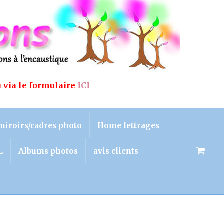
u via le formulaire
ICI
miroirs/cadres photo
Home lettrages
L
Albums photos
avis clients