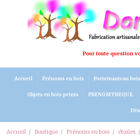
Pour toute question 
Accueil
Prénoms en bois
Portemanteau boi
Objets en bois peints
PRENOMTHEQUE
Dés
Accueil
Boutique
Prénoms en bois
étoiles