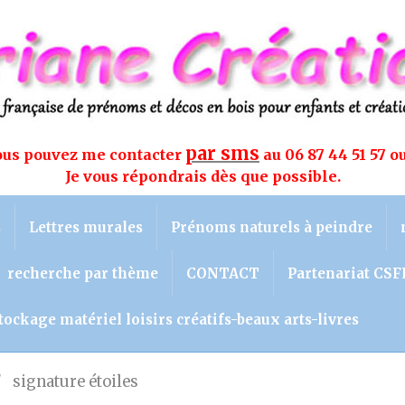
par sms
vous pouvez me contacter
au 06 87 44 51 57 o
Je vous répondrais dès que possible.
s
Lettres murales
Prénoms naturels à peindre
recherche par thème
CONTACT
Partenariat CSF
tockage matériel loisirs créatifs-beaux arts-livres
signature étoiles