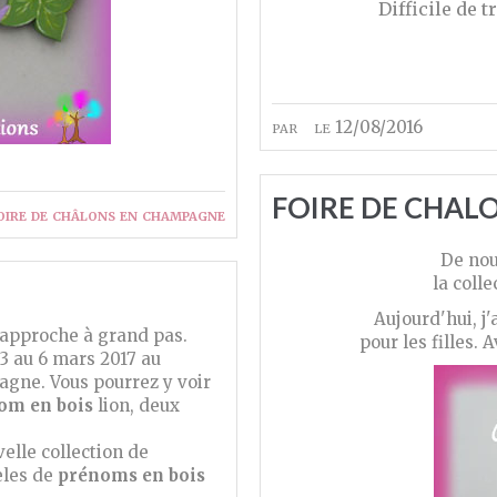
Difficile de 
par
le 12/08/2016
FOIRE DE CHALO
oire de châlons en champagne
De nou
la coll
Aujourd'hui, j'
approche à grand pas.
pour les filles.
3 au 6 mars 2017 au
agne. Vous pourrez y voir
om en bois
lion, deux
lle collection de
èles de
prénoms en bois