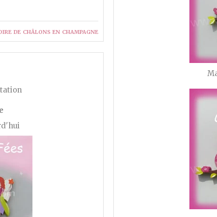
oire de châlons en champagne
Ma
tation
e
rd'hui