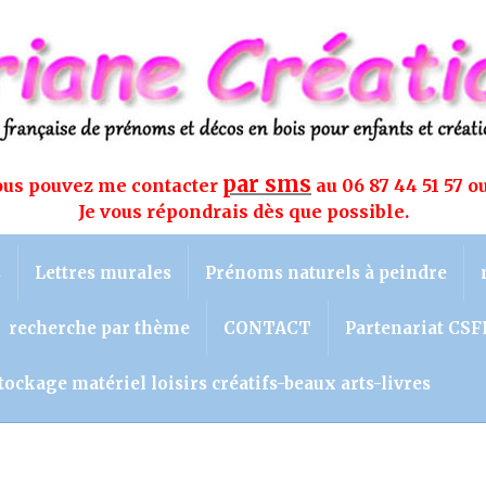
par sms
vous pouvez me contacter
au 06 87 44 51 57 o
Je vous répondrais dès que possible.
s
Lettres murales
Prénoms naturels à peindre
recherche par thème
CONTACT
Partenariat CSF
tockage matériel loisirs créatifs-beaux arts-livres