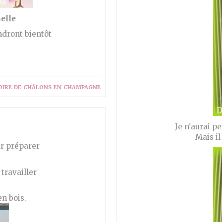
elle
indront bientôt
oire de châlons en champagne
Je n'aurai p
Mais il
ur préparer
 travailler
en bois.