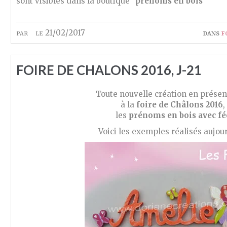
sont visibles dans la boutique
"prénoms en bois"
par
le 21/02/2017
dans
f
FOIRE DE CHALONS 2016, J-21
Toute nouvelle création en présen
à la
foire de Châlons 2016
,
les
prénoms en bois avec fé
Voici les exemples réalisés aujou