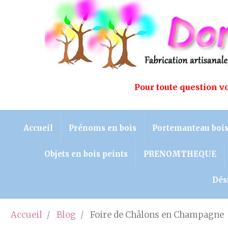
Pour toute question 
Accueil
Prénoms en bois
Portemanteau boi
Objets en bois peints
PRENOMTHEQUE
Dés
Accueil
Blog
Foire de Châlons en Champagne