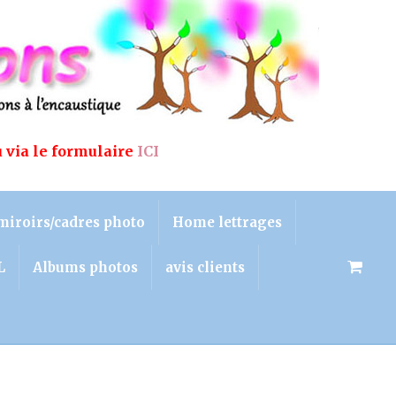
u via le formulaire
ICI
miroirs/cadres photo
Home lettrages
L
Albums photos
avis clients