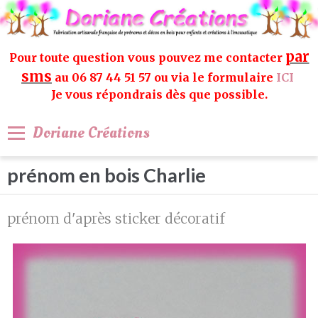
par
Pour toute question vous pouvez me contacter
sms
au 06 87 44 51 57 ou via le formulaire
ICI
Je vous répondrais dès que possible.
Doriane Créations
prénom en bois Charlie
prénom d'après sticker décoratif