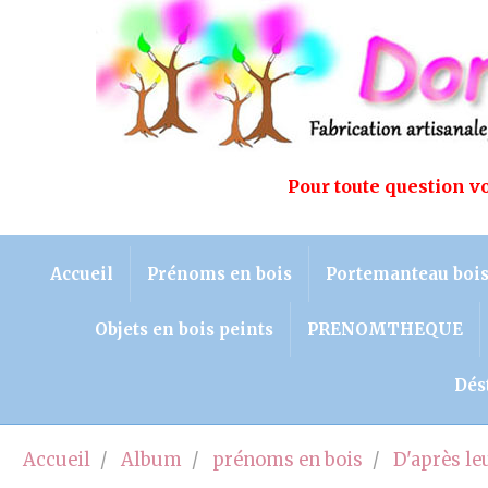
Pour toute question 
Accueil
Prénoms en bois
Portemanteau boi
Objets en bois peints
PRENOMTHEQUE
Dés
Accueil
Album
prénoms en bois
D'après l