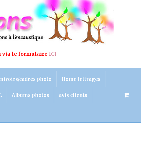
u via le formulaire
ICI
miroirs/cadres photo
Home lettrages
L
Albums photos
avis clients