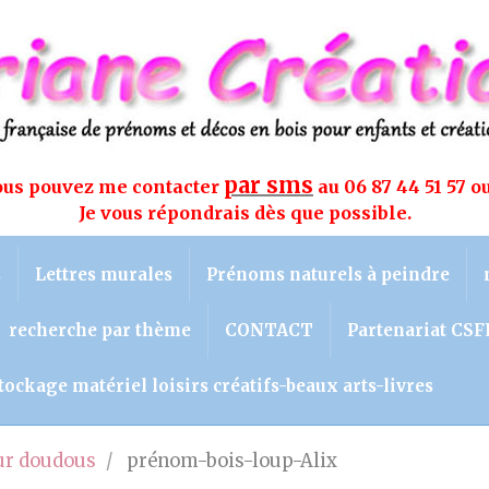
par sms
vous pouvez me contacter
au 06 87 44 51 57 o
Je vous répondrais dès que possible.
s
Lettres murales
Prénoms naturels à peindre
recherche par thème
CONTACT
Partenariat CSF
tockage matériel loisirs créatifs-beaux arts-livres
eur doudous
prénom-bois-loup-Alix