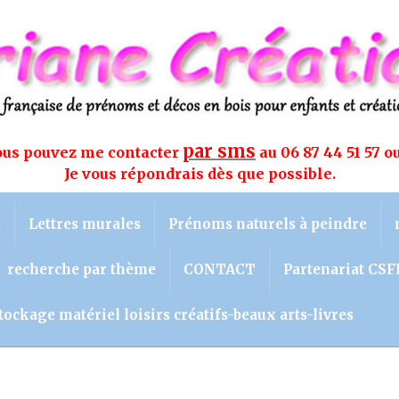
par sms
vous pouvez me contacter
au 06 87 44 51 57 o
Je vous répondrais dès que possible.
s
Lettres murales
Prénoms naturels à peindre
recherche par thème
CONTACT
Partenariat CSF
tockage matériel loisirs créatifs-beaux arts-livres