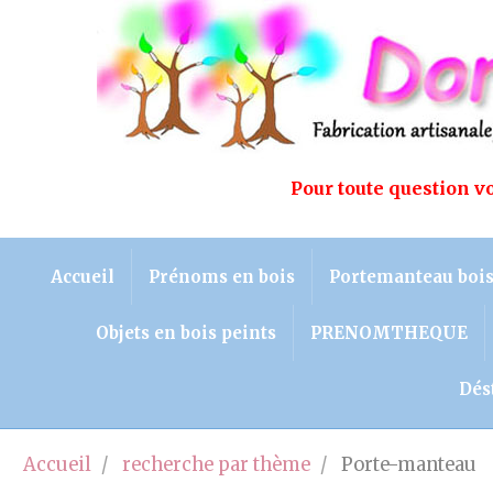
Pour toute question 
Accueil
Prénoms en bois
Portemanteau boi
Objets en bois peints
PRENOMTHEQUE
Dés
Accueil
recherche par thème
Porte-manteau