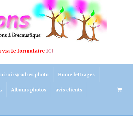
u via le formulaire
ICI
miroirs/cadres photo
Home lettrages
L
Albums photos
avis clients