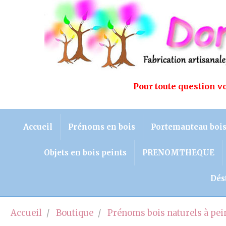
Pour toute question 
Accueil
Prénoms en bois
Portemanteau boi
Objets en bois peints
PRENOMTHEQUE
Dés
Accueil
Boutique
Prénoms bois naturels à pei