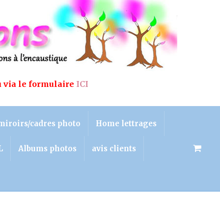
u via le formulaire
ICI
miroirs/cadres photo
Home lettrages
L
Albums photos
avis clients