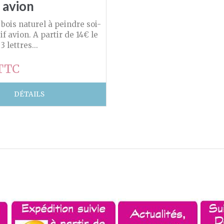
 avion
ois naturel à peindre soi-
 avion. A partir de 14€ le
 lettres...
 TTC
DÉTAILS