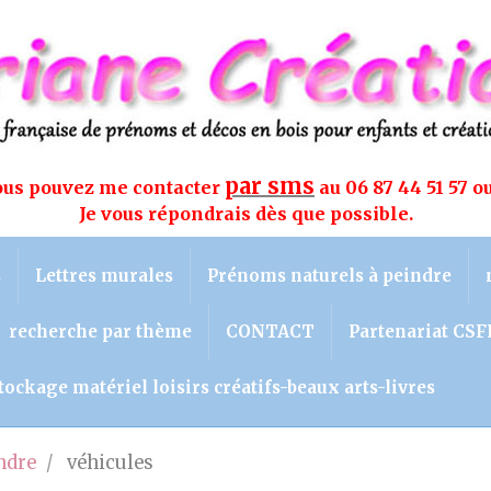
par sms
vous pouvez me contacter
au 06 87 44 51 57 o
Je vous répondrais dès que possible.
s
Lettres murales
Prénoms naturels à peindre
recherche par thème
CONTACT
Partenariat CSF
tockage matériel loisirs créatifs-beaux arts-livres
ndre
véhicules