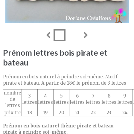
Prénom lettres bois pirate et
bateau
Prénom en bois naturel à peindre soi-même. Motif
pirate et bateau. A partir de 18€ le prénom de 3 lettres
nombre
3
4
5
6
7
8
9
de
lettres
lettres
lettres
lettres
lettres
lettres
lettres
lettres
prix ttc
18
19
20
21
22
23
24
Prénom en bois naturel thème pirate et bateau
pirate à peindre soi-même.