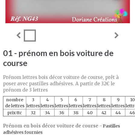
01 - prénom en bois voiture de
course
Prénom lettres bois décor voiture de course, prêt à
poser avec pastilles adhésives. A partir de 32€ le
prénom de 3 lettres
nombre
3
4
5
6
7
8
9
10
de lettres
lettres
lettres
lettres
lettres
lettres
lettres
lettres
lett
prix ttc
32
34
36
38
40
42
44
46
Prénom en bois décor voiture de course
-
Pastilles
adhésives fournies