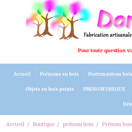
Pour toute question 
Accueil
Prénoms en bois
Portemanteau boi
Objets en bois peints
PRENOMTHEQUE
Dés
Accueil
Boutique
prénom bois
Prénom bois