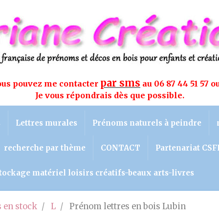
par sms
vous pouvez me contacter
au 06 87 44 51 57 o
Je vous répondrais dès que possible.
s
Lettres murales
Prénoms naturels à peindre
recherche par thème
CONTACT
Partenariat CSF
tockage matériel loisirs créatifs-beaux arts-livres
 en stock
L
Prénom lettres en bois Lubin