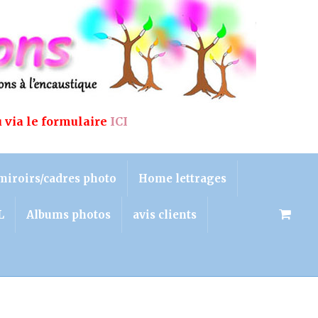
u via le formulaire
ICI
miroirs/cadres photo
Home lettrages
L
Albums photos
avis clients