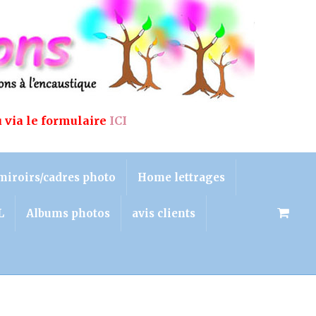
u via le formulaire
ICI
miroirs/cadres photo
Home lettrages
L
Albums photos
avis clients