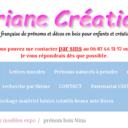
par sms
vous pouvez me contacter
au 06 87 44 51 57 o
Je vous répondrais dès que possible.
s
Lettres murales
Prénoms naturels à peindre
recherche par thème
CONTACT
Partenariat CSF
tockage matériel loisirs créatifs-beaux arts-livres
 modèles expo
prénom bois Nina