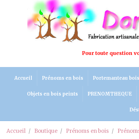
Pour toute question 
Accueil
Prénoms en bois
Portemanteau boi
Objets en bois peints
PRENOMTHEQUE
Dés
Accueil
Boutique
Prénoms en bois
Prénoms