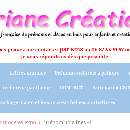
par sms
vous pouvez me contacter
au 06 87 44 51 57 o
Je vous répondrais dès que possible.
s
Lettres murales
Prénoms naturels à peindre
recherche par thème
CONTACT
Partenariat CSF
tockage matériel loisirs créatifs-beaux arts-livres
 modèles expo
prénom bois Inès -1