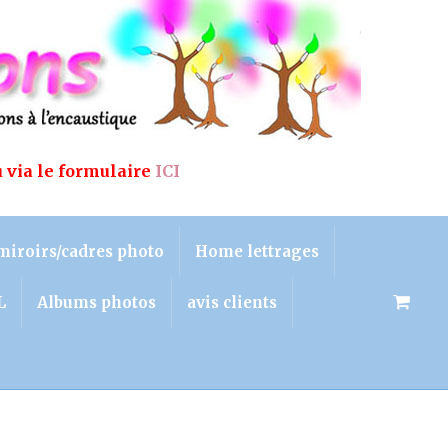
u via le formulaire
ICI
miroirs/cadres photo
Home lettrages
L
Albums photos
avis clients