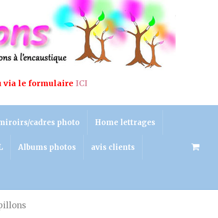
u via le formulaire
ICI
miroirs/cadres photo
Home lettrages
L
Albums photos
avis clients
pillons