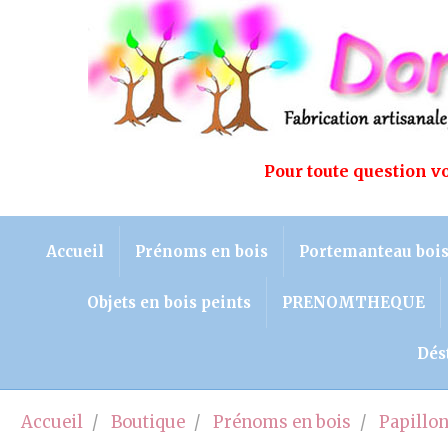
Pour toute question 
Accueil
Prénoms en bois
Portemanteau boi
Objets en bois peints
PRENOMTHEQUE
Dés
Accueil
Boutique
Prénoms en bois
Papillo