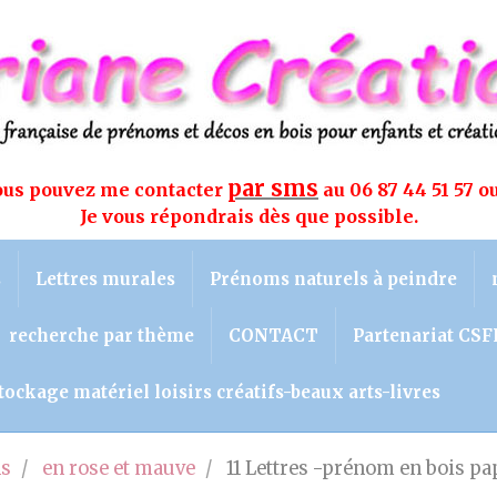
par sms
vous pouvez me contacter
au 06 87 44 51 57 o
Je vous répondrais dès que possible.
s
Lettres murales
Prénoms naturels à peindre
recherche par thème
CONTACT
Partenariat CSF
tockage matériel loisirs créatifs-beaux arts-livres
ns
en rose et mauve
11 Lettres -prénom en bois pa