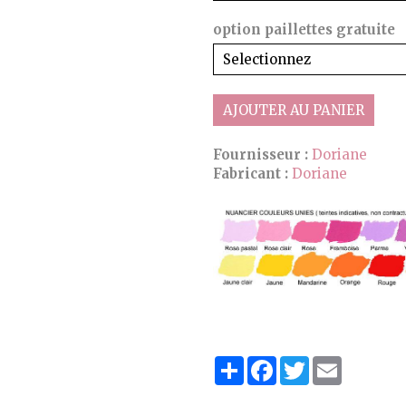
option paillettes gratuite
AJOUTER AU PANIER
Fournisseur :
Doriane
Fabricant :
Doriane
P
F
T
E
a
a
w
m
r
c
i
a