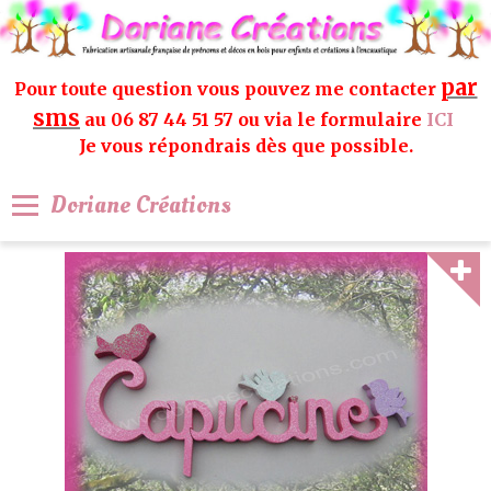
par
Pour toute question vous pouvez me contacter
sms
au 06 87 44 51 57 ou via le formulaire
ICI
Je vous répondrais dès que possible.
Doriane Créations