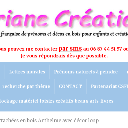
par sms
vous pouvez me contacter
au 06 87 44 51 57 o
Je vous répondrais dès que possible.
s
Lettres murales
Prénoms naturels à peindre
recherche par thème
CONTACT
Partenariat CSF
tockage matériel loisirs créatifs-beaux arts-livres
ttachées en bois Anthelme avec décor loup