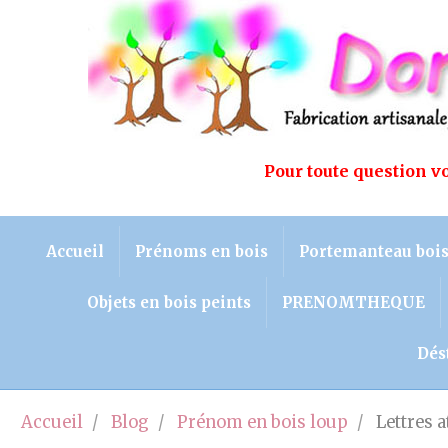
Pour toute question 
Accueil
Prénoms en bois
Portemanteau boi
Objets en bois peints
PRENOMTHEQUE
Dés
Accueil
Blog
Prénom en bois loup
Lettres a