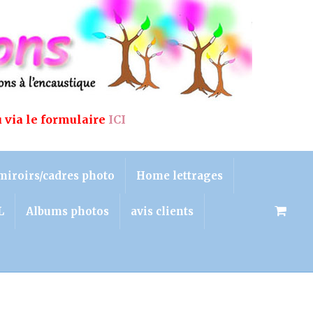
u via le formulaire
ICI
miroirs/cadres photo
Home lettrages
L
Albums photos
avis clients