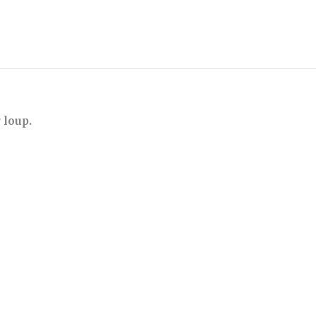
r
loup.