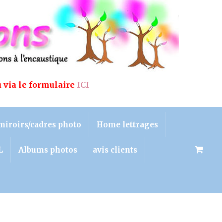
u via le formulaire
ICI
miroirs/cadres photo
Home lettrages
L
Albums photos
avis clients