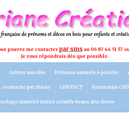
par sms
vous pouvez me contacter
au 06 87 44 51 57 o
Je vous répondrais dès que possible.
s
Lettres murales
Prénoms naturels à peindre
recherche par thème
CONTACT
Partenariat CSF
tockage matériel loisirs créatifs-beaux arts-livres