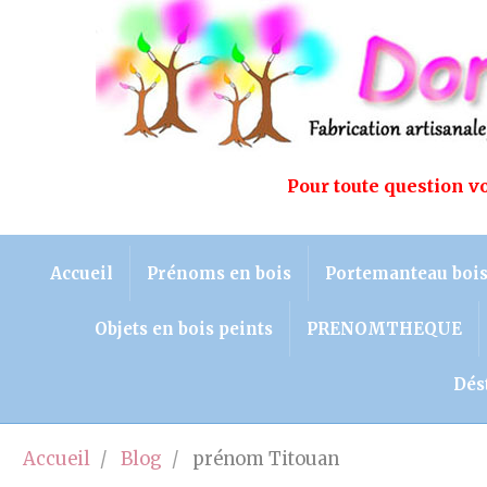
Pour toute question 
Accueil
Prénoms en bois
Portemanteau boi
Objets en bois peints
PRENOMTHEQUE
Dés
Accueil
Blog
prénom Titouan