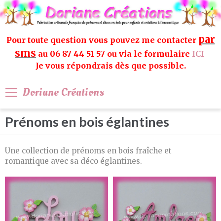
par
Pour toute question vous pouvez me contacter
sms
au 06 87 44 51 57 ou via le formulaire
ICI
Je vous répondrais dès que possible.
Doriane Créations
Prénoms en bois églantines
Une collection de prénoms en bois fraîche et
romantique avec sa déco églantines.